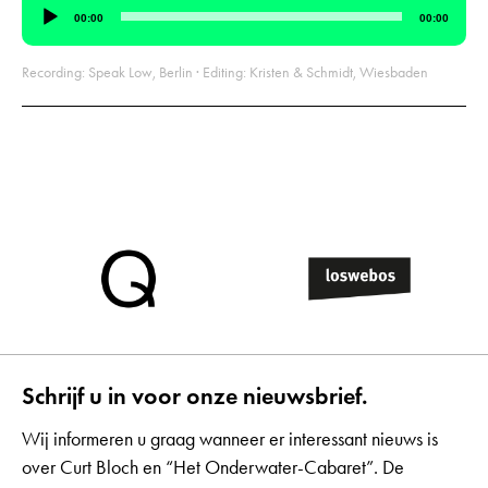
Audiospeler
00:00
00:00
Recording: Speak Low, Berlin · Editing: Kristen & Schmidt, Wiesbaden
Schrijf u in voor onze nieuwsbrief.
Wij informeren u graag wanneer er interessant nieuws is
over Curt Bloch en “Het Onderwater-Cabaret”. De