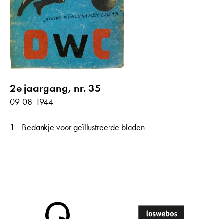
Gedichten met audiobijdrage
jaar
alle
1944
2e jaargang, nr. 35
maand
09-08-1944
alle
augustus
1
Bedankje voor geïllustreerde bladen
oorspronkelijke taal
alle
Nederlands