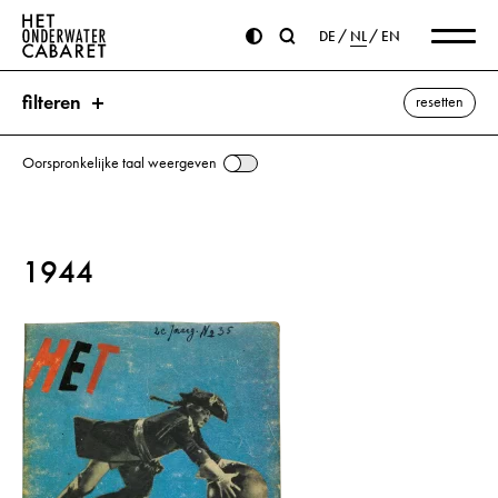
DE
NL
EN
filteren
resetten
Oorspronkelijke taal weergeven
zoeken
1944
trefwoorden
Illustratie ⌫
Gedicht
Onderwater-Cabaret
Krant
alle weergeven