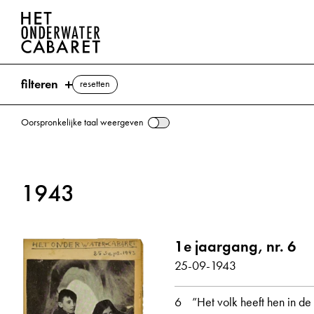
filteren
resetten
Oorspronkelijke taal weergeven
zoeken
1943
trefwoorden
Indonesië ⌫
1e jaargang, nr. 6
Blokzijl, Max
Vrijheid
Japan
NSB (Nationaal-Socialistische Bewe
25-09-1943
alle weergeven
6
”Het volk heeft hen in de