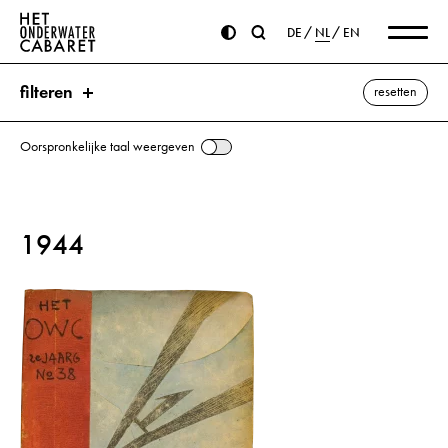
DE
NL
EN
filteren
resetten
Oorspronkelijke taal weergeven
zoeken
1944
trefwoorden
Kleding ⌫
Hitler, Adolf
Roemenië
Stalin, Jozef
Oekraïne
alle weergeven