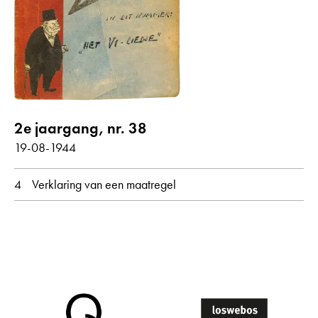
Gedichten met audiobijdrage
jaar
alle
1944
2e jaargang, nr. 38
maand
19-08-1944
alle
augustus
4
Verklaring van een maatregel
oorspronkelijke taal
alle
Nederlands