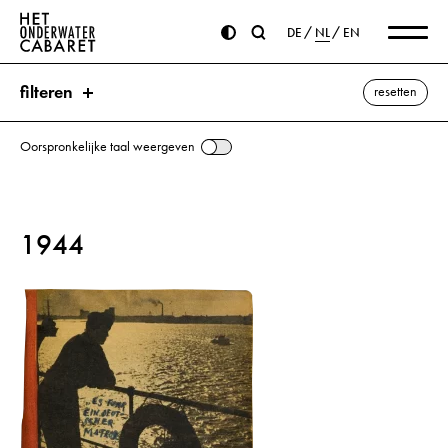
DE
NL
EN
filteren
resetten
Oorspronkelijke taal weergeven
zoeken
1944
trefwoorden
Matroos ⌫
Hitler, Adolf
alle weergeven