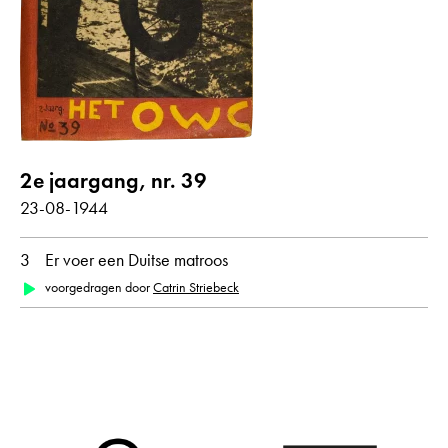
Gedichten met audiobijdrage
jaar
alle
1944
2e jaargang, nr. 39
maand
23-08-1944
alle
augustus
3
Er voer een Duitse matroos
voorgedragen door
Catrin Striebeck
oorspronkelijke taal
alle
Duits