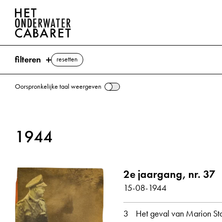
filteren
resetten
Oorspronkelijke taal weergeven
zoeken
1944
trefwoorden
Oklahoma ⌫
2e jaargang, nr. 37
Amerika
Broadway
Hudson Bridge
15-08-1944
Kentucky
Lied
Muziek
Tennessee
3
Het geval van Marion St