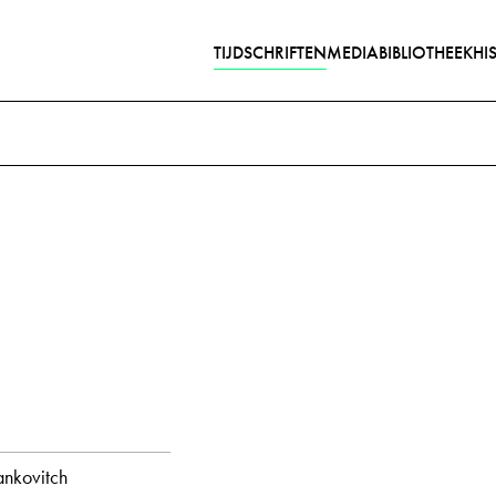
TIJDSCHRIFTEN
MEDIABIBLIOTHEEK
HI
Gedichten met audiobijdra
jaar
alle
1944
maand
Stankovitch, Marion
alle
augustus
ankovitch