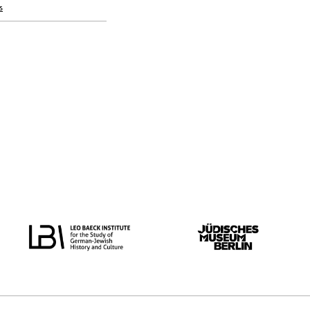
s
oorspronkelijke taal
alle
Nederlands