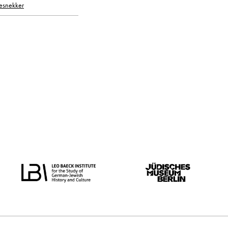
esnekker
oorspronkelijke taal
alle
Nederlands