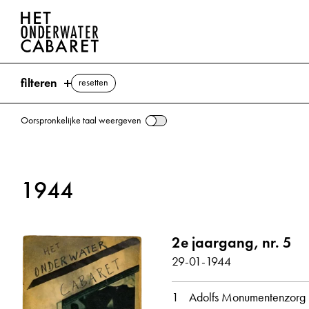
filteren
resetten
Oorspronkelijke taal weergeven
zoeken
1944
trefwoorden
Rhenen ⌫
2e jaargang, nr. 5
Hitler, Adolf
Leiden
Middelburg
29-01-1944
NSB (Nationaal-Socialistische 
Stalin, Jozef
1
Adolfs Monumentenzorg