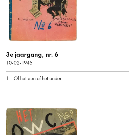
alle weergeven
Gedichten met audiobijdrage
3e jaargang, nr. 6
jaar
10-02-1945
alle
1945
1
Of het een of het ander
maand
alle
februari
maart
oorspronkelijke taal
alle
Nederlands
Duits