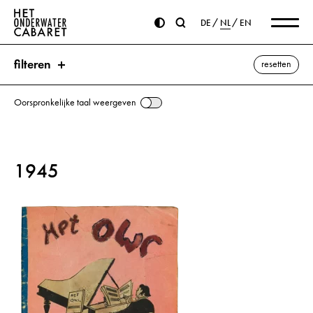
DE
NL
EN
filteren
resetten
Oorspronkelijke taal weergeven
zoeken
1945
trefwoorden
Oostpruisen ⌫
Olsztyn
Amerika
Bevrijding
Belgrado
Brandenburger Tor
Wroclaw
Boekarest
Gumbinnen
Hakenkruis
Hitler, Adolf
Königsberg
London
Ortelsburg
Paris
Rome
Stalin, Jozef
Wenen