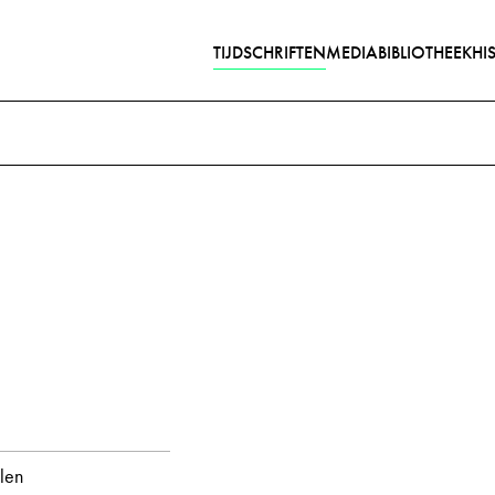
TIJDSCHRIFTEN
MEDIABIBLIOTHEEK
HI
Gedichten met audiobijdra
jaar
alle
1944
maand
 Carl Gustaf Emil
Moskou
alle
maart
len