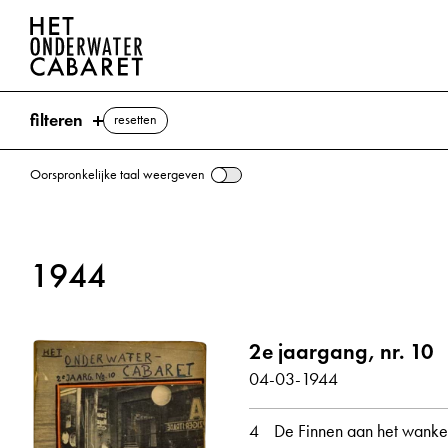
filteren
resetten
Oorspronkelijke taal weergeven
zoeken
1944
trefwoorden
Helsinki ⌫
2e jaargang, nr. 10
Olifant
Finland
Hitler, Adolf
Kollontai, Alexandra
04-03-1944
Mannerheim,
Mussolini, Benito
Rusland
4
De Finnen aan het wanke