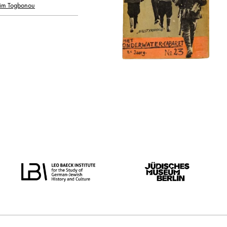
jim Togbonou
oorspronkelijke taal
alle
Duits
Nederlands