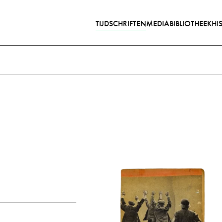
TIJDSCHRIFTEN
MEDIABIBLIOTHEEK
HI
Gedichten met audiobijdra
jaar
alle
1944
maand
r, Adolf
Kannibalen
Moskou
ter
Slotemaker, Robert
alle
mei
juni