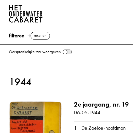
filteren
resetten
Oorspronkelijke taal weergeven
zoeken
1944
trefwoorden
Dingane ⌫
2e jaargang, nr. 19
Albarda, Johan Willem
Colijn, Hendrikus
06-05-1944
de Geer, Dirk Jan
Hitle
Mussert, Anton
NSB (Nationaal-Socialistische Beweging)
Retief, Pie
1
De Zoeloe-hoofdman
Stalin, Jozef
Zulu