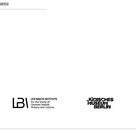
nsema
oorspronkelijke taal
alle
Nederlands