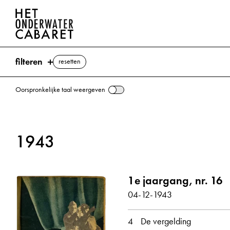
filteren
resetten
Oorspronkelijke taal weergeven
zoeken
1943
trefwoorden
Birmingham ⌫
1e jaargang, nr. 16
Berlijn
Coventry
Engeland
Goebbels, Joseph
04-12-1943
London
alle weergeven
4
De vergelding