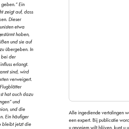
n geben.“ Ein
ht zeigt auf, dass
ken. Dieser
unisten etwa
estürmt haben,
ißen und sie auf
zu übergeben. In
 bei der
fluss erlangt.
nnt sind, wird
rten verweigert.
Flugblätter
st hat auch dazu
ängen“ und
nion, und die
Alle ingediende vertalingen w
n. Ein häufiger
een expert. Bij publicatie wor
bleibt jetzt die
u anoniem wilt blijven, kunt u