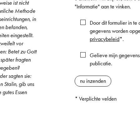
ise ist nicht
"Informatie" aan te vinken.
ähnliche Methode
inrichtungen, in
Door dit formulier in t
ien befanden,
gegevens worden opgesl
en eingestellt.
privacybeleid
*.
eifelt vor
en: Betet zu Gott
Gelieve mijn gegevens
 später fragten
publicatie.
 gegeben?
der sagten sie:
n Stalin, gib uns
 gutes Essen
* Verplichte velden