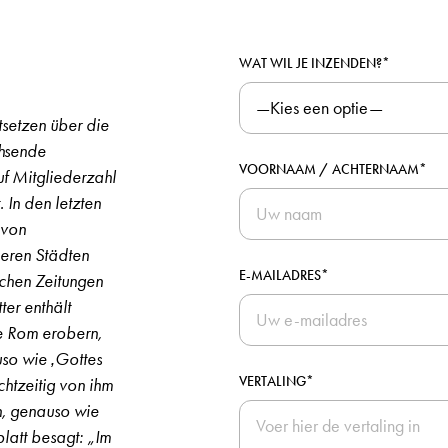
WAT WIL JE INZENDEN?*
tsetzen über die
chsende
VOORNAAM / ACHTERNAAM*
uf Mitgliederzahl
. In den letzten
 von
eren Städten
E-MAILADRES*
schen Zeitungen
ter enthält
e Rom erobern,
so wie ‚Gottes
VERTALING*
htzeitig von ihm
en, genauso wie
latt besagt: „Im