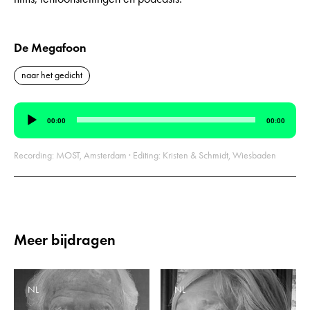
De Megafoon
naar het gedicht
Audiospeler
00:00
00:00
Recording: MOST, Amsterdam · Editing: Kristen & Schmidt, Wiesbaden
Meer bijdragen
NL
NL