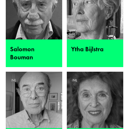
Salomon
Ytha Bijlstra
Bouman
NL
NL