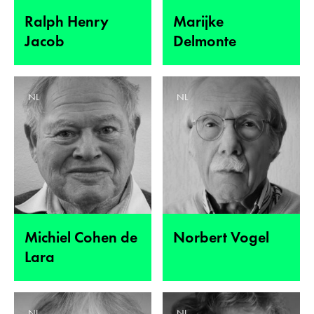
Ralph Henry
Marijke
Jacob
Delmonte
NL
NL
Michiel Cohen de
Norbert Vogel
Lara
NL
NL