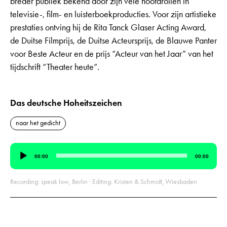
breder publiek bekend door zijn vele hoofdrollen in
televisie-, film- en luisterboekproducties. Voor zijn artistieke
prestaties ontving hij de Rita Tanck Glaser Acting Award,
de Duitse Filmprijs, de Duitse Acteursprijs, de Blauwe Panter
voor Beste Acteur en de prijs “Acteur van het Jaar” van het
tijdschrift “Theater heute”.
Das deutsche Hoheitszeichen
naar het gedicht
Audiospeler
00:00
00:00
Recording: speak low, Berlin · Editing: Kristen & Schmidt, Wiesbaden