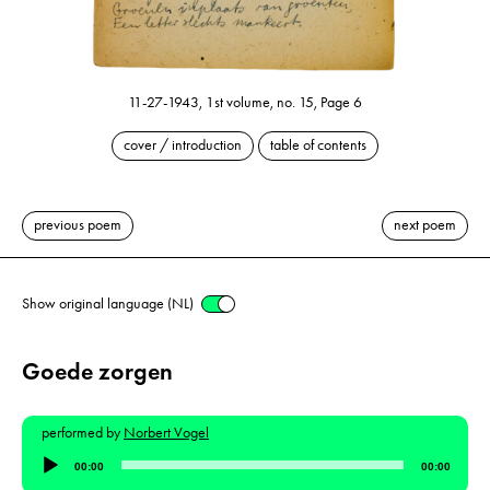
11-27-1943, 1st volume, no. 15, Page 6
cover / introduction
table of contents
previous poem
next poem
Show original language (NL)
Goede zorgen
performed by
Norbert Vogel
Audio
00:00
00:00
Player