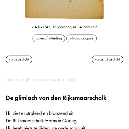
20-11-1943, 1e jaargang, nr. 14, pagina 6
cover / inleiding
inhoudsopgave
vorig gedicht
volgend gedicht
Oorspronkelijke taal weergeven (NL)
De glimlach van den Rijksmaarschalk
Hij ziet er stralend en bloozend uit
De Rijksmaarschalk Herman Göring,
Hij heeft niets te lijden, de oude schavuit