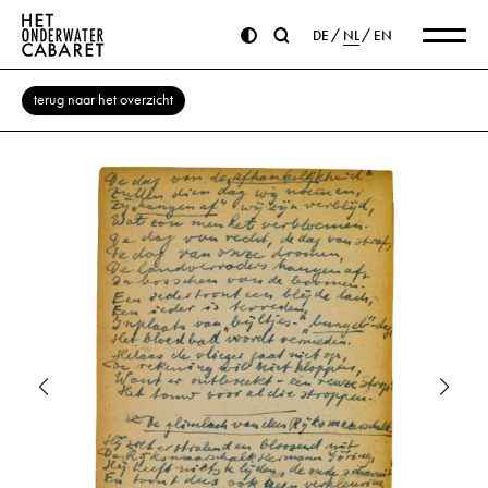
DE
NL
EN
terug naar het overzicht