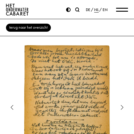
DE
NL
EN
terug naar het overzicht