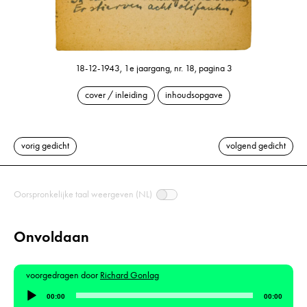
18-12-1943, 1e jaargang, nr. 18, pagina 3
cover / inleiding
inhoudsopgave
vorig gedicht
volgend gedicht
Oorspronkelijke taal weergeven (NL)
Onvoldaan
voorgedragen door
Richard Gonlag
Audiospeler
00:00
00:00