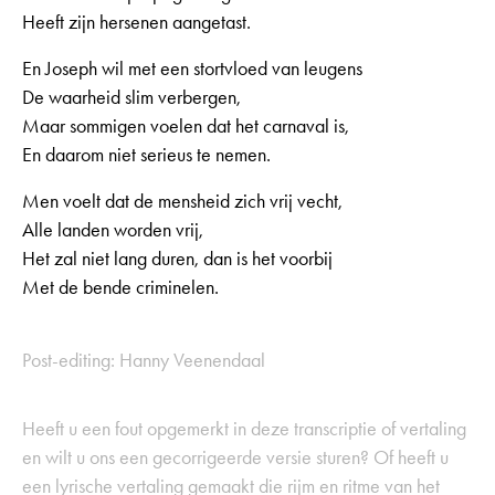
Heeft zijn hersenen aangetast.
En Joseph wil met een stortvloed van leugens
De waarheid slim verbergen,
Maar sommigen voelen dat het carnaval is,
En daarom niet serieus te nemen.
Men voelt dat de mensheid zich vrij vecht,
Alle landen worden vrij,
Het zal niet lang duren, dan is het voorbij
Met de bende criminelen.
Post-editing: Hanny Veenendaal
Heeft u een fout opgemerkt in deze transcriptie of vertaling
en wilt u ons een gecorrigeerde versie sturen? Of heeft u
een lyrische vertaling gemaakt die rijm en ritme van het