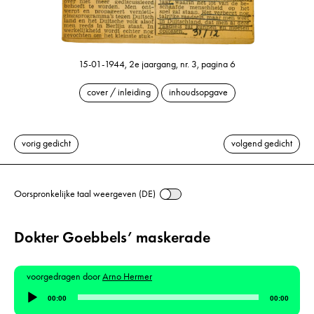
15-01-1944, 2e jaargang, nr. 3, pagina 6
cover / inleiding
inhoudsopgave
vorig gedicht
volgend gedicht
Oorspronkelijke taal weergeven (DE)
Dokter Goebbels’ maskerade
voorgedragen door
Arno Hermer
Audiospeler
00:00
00:00