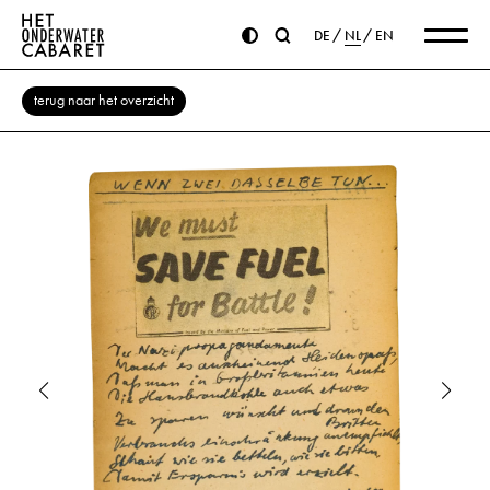
DE
NL
EN
terug naar het overzicht