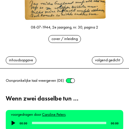
08-07-1944, 2e jaargang, nr. 30, pagina 2
cover / inleiding
inhoudsopgave
volgend gedicht
Oorspronkelijke taal weergeven (DE)
Wenn zwei dasselbe tun …
voorgedragen door
Caroline Peters
Audiospeler
00:00
00:00