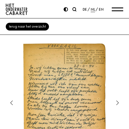
DE
NL
EN
terug naar het overzicht