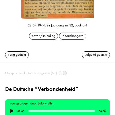
22-07-1944, 2e jaargang, nr. 32, pagina 4
cover / inleiding
inhoudsopgave
vorig gedicht
volgend gedicht
Oorspronkelijke taal weergeven (NL)
De Duitsche “Verbondenheid”
voorgedragen door
Salo Muller
Audiospeler
00:00
00:00