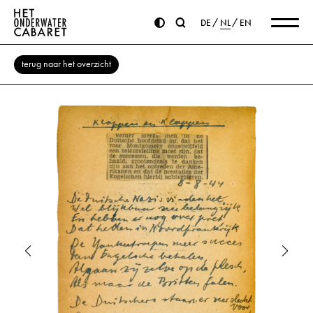
DE
NL
EN
terug naar het overzicht