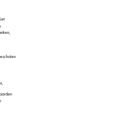
iet
,
anken,
geschoten
t,
laarden
n