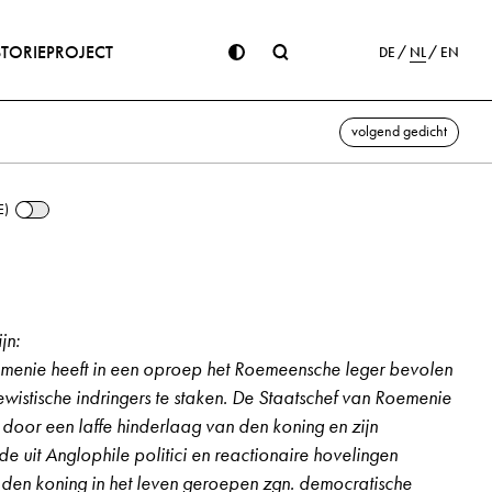
STORIE
PROJECT
DE
NL
EN
volgend gedicht
E)
jn:
menie heeft in een oproep het Roemeensche leger bevolen
jewistische indringers te staken. De Staatschef van Roemenie
door een laffe hinderlaag van den koning en zijn
e uit Anglophile politici en reactionaire hovelingen
 den koning in het leven geroepen zgn. democratische