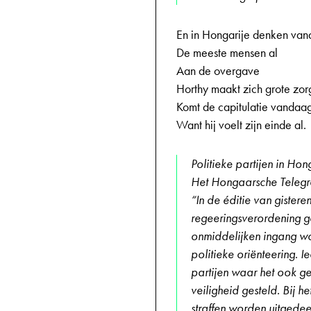
En in Hongarije denken va
De meeste mensen al
Aan de overgave
Horthy maakt zich grote zo
Komt de capitulatie vandaa
Want hij voelt zijn einde al.
Politieke partijen in Ho
Het Hongaarsche Telegr
“In de éditie van gister
regeeringsverordening ge
onmiddelijken ingang w
politieke oriënteering. I
partijen waar het ook g
veiligheid gesteld. Bij 
straffen worden uitgedee