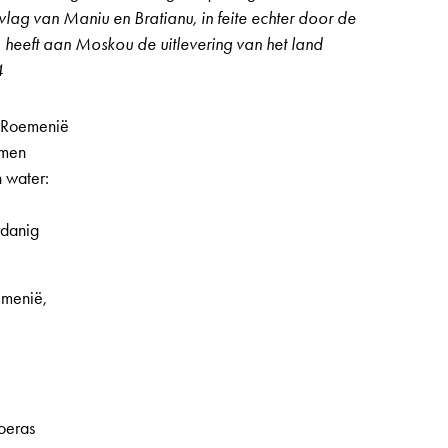
vlag van Maniu en Bratianu, in feite echter door de
 heeft aan Moskou de uitlevering van het land
4
 Roemenië
emen
n water:
rdanig
 2e jaargang, nr. 47, pagina 11
emenië,
moeras