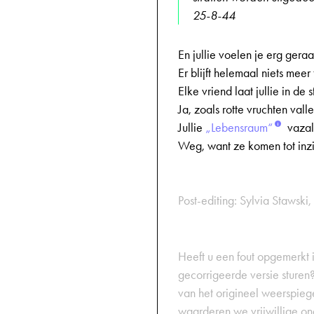
25-8-44
En jullie voelen je erg geraa
Er blijft helemaal niets meer
Elke vriend laat jullie in de 
Ja, zoals rotte vruchten vall
Jullie
„Lebensraum“
vazal
Weg, want ze komen tot inzi
Post-editing: Sylvia Stawski, 
Heeft u een fout opgemerkt in
gecorrigeerde versie sturen?
van het origineel weerspiegel
waarderen we vrijwillige on