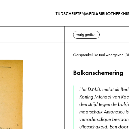
TIJDSCHRIFTEN
MEDIABIBLIOTHEEK
HI
vorig gedicht
Oorspronkelijke taal weergeven (D
Balkanschemering
Het D.N.B. meldt uit Berli
Koning Michael van Roe
den strijd tegen de bols
maarschalk Antonescu is 
verradersclique bestaand
uitgeschakeld. Een door