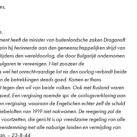
es,
e.
ment heeft de minister van buitenlandsche zaken Draganoft
in hij herinnerde aan den gemeenschappelijken strijd van
ë tijdens den wereldoorlog, die door Bulgarijë ondernomen
Bulgaren te vereenigen. Niet zoozeer de
wel het onrechtvaardige lot na den oorlog verbindt beide
en de betrekkingen steeds goed. Komen er thans
dit tegen den wil van beide volken. Ook met Rusland waren
goed. Een vergissing noemde spr. de oorlogsverklaring aan
n vergissing, waaraan de Engelschen echter zelf de schuld
tiebeloften van 1919 niet nakwamen. De reegering zal de
s voortzetten, die gericht is op vreedzame regeling van alle
enstemming met alle naburige landen en vermijding van
an. – 23-8-44