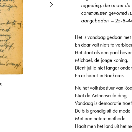
regeering, die onder de 
communisten gevormd is,
aangeboden. – 25-8-4
Het is vandaag gedaan met
En daar valt niets te verblo
Het staat als een paal bove
Michael, de jonge koning,
Dient jullie niet langer onde
En er heerst in Boekarest
10
23-09-1944,
Nu het volksbestuur van Ro
Niet de Antonesculeiding,
Vandaag is democratie troef
Duits is grondig uit de mode
Met een betere methode
Haalt men het land uit het 