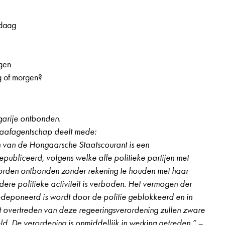
ndaag
rgen
g of morgen?
ngarije ontbonden.
aafagentschap deelt mede:
en van de Hongaarsche Staatscourant is een
publiceerd, volgens welke alle politieke partijen met
orden ontbonden zonder rekening te houden met haar
edere politieke activiteit is verboden. Het vermogen der
edeponeerd is wordt door de politie geblokkeerd en in
het overtreden van deze regeeringsverordening zullen zware
ld. De verordening is onmiddellijk in werking getreden.” –