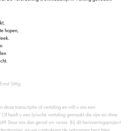
kt,
 te hopen,
steek.
en
len
cht.
Ernst Sittig
 deze transcriptie of vertaling en wilt u ons een
 Of heeft u een lyrische vertaling gemaakt die rijm en ritme
t? Stuur ons dan gerust uw versie. Bij dit herinneringsproject
dersteuning, en we controleren de ontvangen berichten