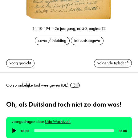
14-10-1944, 2e jaargang, nr. 50, pagina 12
cover / inleiding
inhoudsopgave
vorig gedicht
volgende tijdschrift
Oorspronkelijke taal weergeven (DE)
Oh, als Duitsland toch niet zo dom was!
voorgedragen door
Udo Wachtveitl
Audiospeler
00:00
00:00