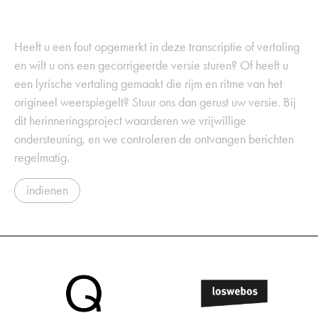
Heeft u een fout opgemerkt in deze transcriptie of vertaling
en wilt u ons een gecorrigeerde versie sturen? Of heeft u
een lyrische vertaling gemaakt die rijm en ritme van het
origineel weerspiegelt? Stuur ons dan gerust uw versie. Bij
dit herinneringsproject waarderen we vrijwillige
ondersteuning, en we controleren de ontvangen berichten
regelmatig.
indienen