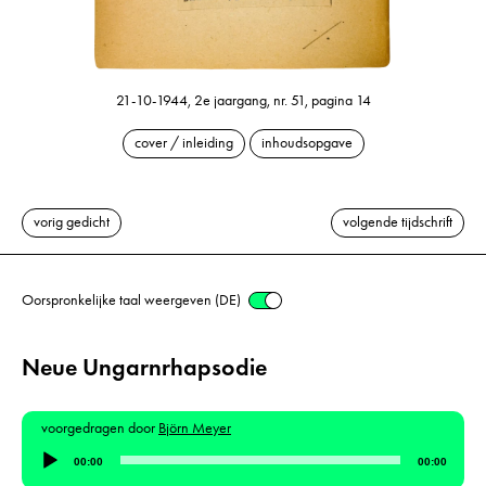
21-10-1944, 2e jaargang, nr. 51, pagina 14
cover / inleiding
inhoudsopgave
vorig gedicht
volgende tijdschrift
Oorspronkelijke taal weergeven (DE)
Neue Ungarnrhapsodie
voorgedragen door
Björn Meyer
Audiospeler
00:00
00:00