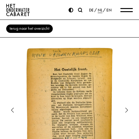
DE
NL
EN
terug naar het overzicht