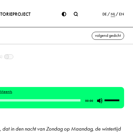
STORIE
PROJECT
DE
NL
EN
volgend gedicht
L)
s-Meents
Gebruik
00:00
Omhoog/Om
pijltoetsen
om
d, dat in den nacht van Zondag op Maandag, de wintertijd
het