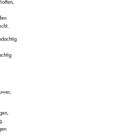
Moffen,
fen
echt.
ndachtig
achtig
auwer,
agen,
g,
gen