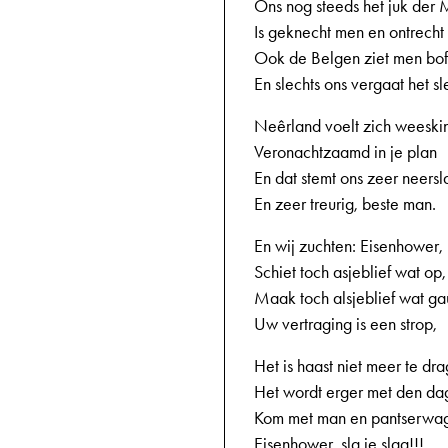
Ons nog steeds het juk der 
Is geknecht men en ontrecht
Ook de Belgen ziet men bof
En slechts ons vergaat het sl
Neêrland voelt zich weeski
Veronachtzaamd in je plan
En dat stemt ons zeer neersl
En zeer treurig, beste man.
En wij zuchten: Eisenhower,
Schiet toch asjeblief wat op,
Maak toch alsjeblief wat g
Uw vertraging is een strop,
Het is haast niet meer te dr
Het wordt erger met den da
Kom met man en pantserwa
Eisenhower, sla je slag!!!