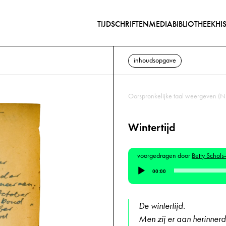
TIJDSCHRIFTEN
MEDIABIBLIOTHEEK
HI
inhoudsopgave
Oorspronkelijke taal weergeven (N
Wintertijd
voorgedragen door
Betty Schol
Audiospeler
00:00
De wintertijd.
Men zij er aan herinner