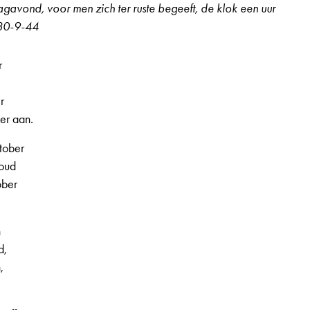
gavond, voor men zich ter ruste begeeft, de klok een uur
volume
 30-9-44
te
verhogen
of
r
te
verlagen.
r
er aan.
tober
koud
ober
 2e jaargang, nr. 51, pagina 3
n
d,
,