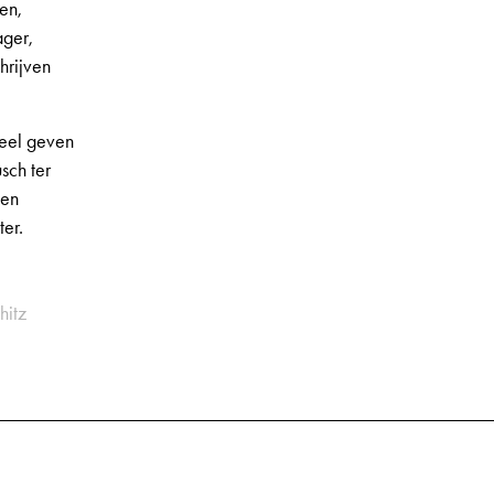
en,
ager,
hrijven
veel geven
sch ter
ven
er.
hitz