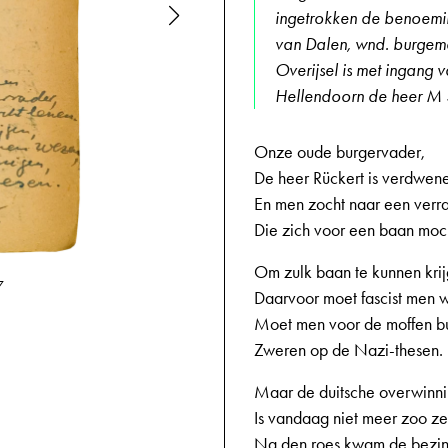
ingetrokken de benoemi
van Dalen, wnd. burgeme
Overijsel is met ingang
Hellendoorn de heer M 
Onze oude burgervader,
De heer Rückert is verdwen
En men zocht naar een verr
Die zich voor een baan moch
Om zulk baan te kunnen krij
7
12-12-1944,
Daarvoor moet fascist men 
Moet men voor de moffen b
Zweren op de Nazi-thesen.
Maar de duitsche overwinn
Is vandaag niet meer zoo ze
Na den roes kwam de bezin