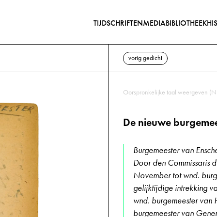
TIJDSCHRIFTEN
MEDIABIBLIOTHEEK
HI
vorig gedicht
Oorspronkelijke taal weergeven (N
De nieuwe burgemee
Burgemeester van Ensch
Door den Commissaris de
November tot wnd. burg
gelijktijdige intrekking
wnd. burgemeester van 
burgemeester van Genem