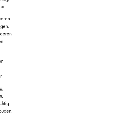
ker
eeren
lgen,
keeren
en
er
r.
g,
n,
chtig
 ouden.