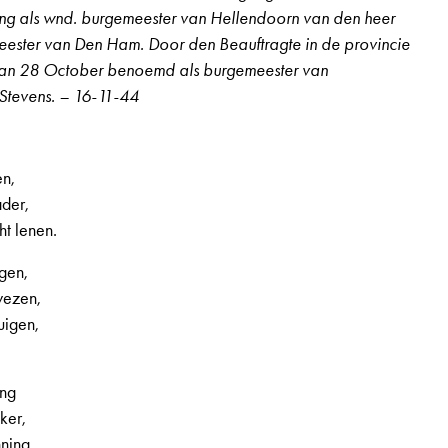
ng als wnd. burgemeester van Hellendoorn van den heer
ester van Den Ham. Door den Beauftragte in de provincie
 van 28 October benoemd als burgemeester van
Stevens. – 16-11-44
en,
ader,
t lenen.
gen,
 2e jaargang, nr. 58, pagina 8
wezen,
uigen,
ing
ker,
ning