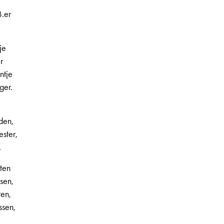
.er
je
r
ntje
ger.
den,
ster,
.
hten
ssen,
ten,
ssen,