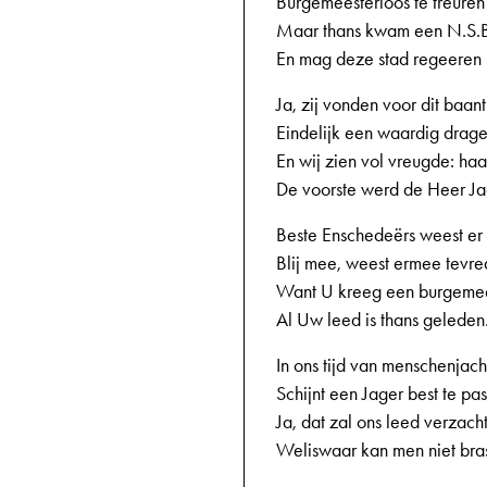
Burgemeesterloos te treuren
Maar thans kwam een N.S.B
En mag deze stad regeeren
Ja, zij vonden voor dit baant
Eindelijk een waardig drage
En wij zien vol vreugde: haa
De voorste werd de Heer Ja
Beste Enschedeërs weest er
Blij mee, weest ermee tevre
Want U kreeg een burgemee
Al Uw leed is thans geleden
In ons tijd van menschenjac
Schijnt een Jager best te pa
Ja, dat zal ons leed verzach
Weliswaar kan men niet bra