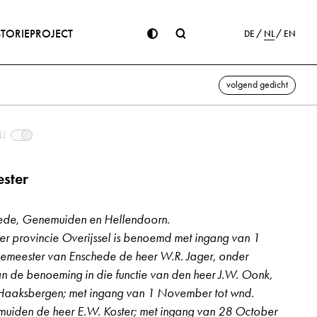
STORIE
PROJECT
DE
NL
EN
volgend gedicht
L)
ster
ede, Genemuiden en Hellendoorn.
r provincie Overijssel is benoemd met ingang van 1
emeester van Enschede de heer W.R. Jager, onder
 van de benoeming in die functie van den heer J.W. Oonk,
Haaksbergen; met ingang van 1 November tot wnd.
uiden de heer E.W. Koster; met ingang van 28 October