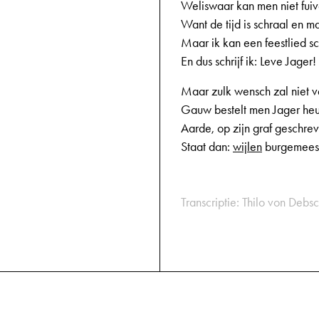
Weliswaar kan men niet fuiv
Want de tijd is schraal en m
Maar ik kan een feestlied sc
En dus schrijf ik: Leve Jager!
Maar zulk wensch zal niet 
Gauw bestelt men Jager heu
Aarde, op zijn graf geschre
Staat dan:
wijlen
burgemeest
Transcriptie: Thilo von Debsc