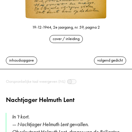
19-12-1944, 2e jaargang, nr. 59, pagina 2
cover / inleiding
inhoudsopgave
volgend gedicht
Oorspronkelijke taal weergeven (NL)
Nachtjager Helmuth Lent
In ’t kort.
— Nachtjager Helmuth Lent gevallen.
Oberleutnant Helmuth Lent, drager van de Briljanten,