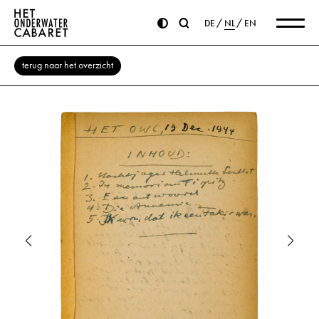
DE
NL
EN
terug naar het overzicht