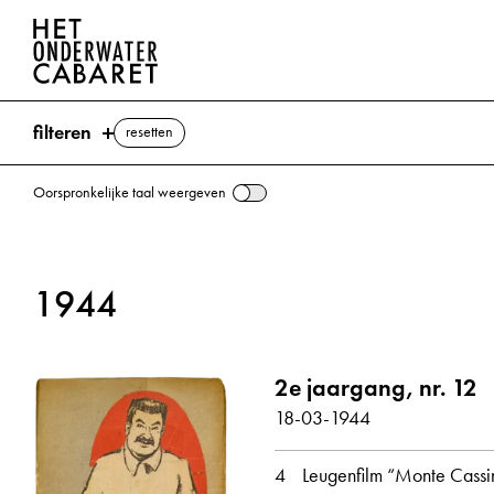
filteren
resetten
Oorspronkelijke taal weergeven
zoeken
1944
trefwoorden
Film ⌫
2e jaargang, nr. 12
Cleeff
DNB (Duits Persbureau)
Goch
18-03-1944
Goebbels, Joseph
Hake
Bioscoop
Kerk
Klooster
Kolberg
Cultuur
La Rochelle
Mo
4
Leugenfilm “Monte Cassi
SS (Schutzstaffel)