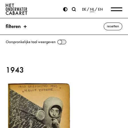
DE
NL
EN
filteren
resetten
Oorspronkelijke taal weergeven
zoeken
1943
trefwoorden
Theater ⌫
Atlantikwal
Ballet
Breedenbeek, Cornelis
Churchill, Winston
Duitsland
Vrijheid
Goebbels, Joseph
Hakenkruis
Hitler, Adolf
Bioscoop
Cultuur
Lunapark
Onderwater-Cabaret
Prater
Radio
Circus