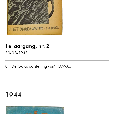
alle weergeven
Gedichten met audiobijdrage
1e jaargang, nr. 2
jaar
30-08-1943
alle
1943
1944
8
De Galavoorstelling van‘t O.W.C.
maand
alle
juli
augustus
september
1944
oorspronkelijke taal
alle
Nederlands
Duits