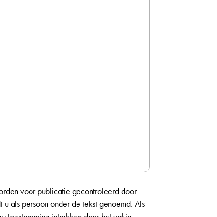
orden voor publicatie gecontroleerd door
dt u als persoon onder de tekst genoemd. Als
 uw toestemming intrekken door het vakje