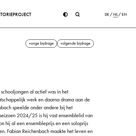
STORIE
PROJECT
DE
NL
EN
vorige bijdrage
volgende bijdrage
schooljongen al actief was in het
maatschappelijk werk en daarna drama aan de
enbach speelde onder andere bij het
eizoen 2024/25 is hij vast ensemblelid van
on hij al een ensembleprijs en een soloprijs
nten. Fabian Reichenbach maakte het leven en