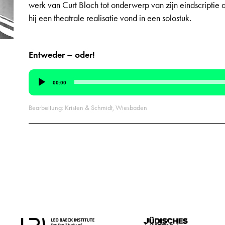
werk van Curt Bloch tot onderwerp van zijn eindscriptie 
hij een theatrale realisatie vond in een solostuk.
Entweder – oder!
Audiospeler
00:00
Bearbeitung: Kristen & Schmidt, Wiesbaden