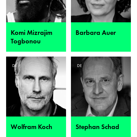
Komi Mizrajim
Barbara Auer
Togbonou
DE
DE
Wolfram Koch
Stephan Schad