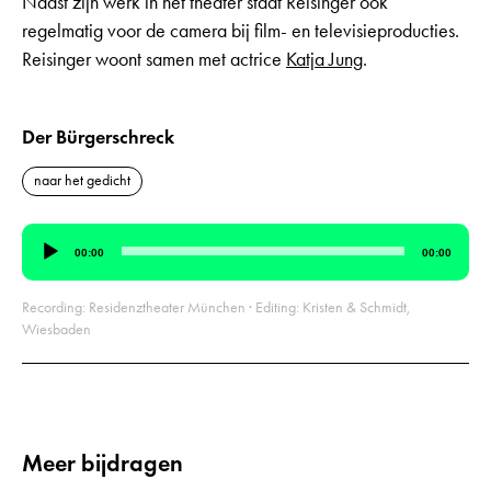
Naast zijn werk in het theater staat Reisinger ook
regelmatig voor de camera bij film- en televisieproducties.
Reisinger woont samen met actrice
Katja Jung
.
Der Bürgerschreck
naar het gedicht
Audiospeler
00:00
00:00
Recording: Residenztheater München · Editing: Kristen & Schmidt,
Wiesbaden
Meer bijdragen