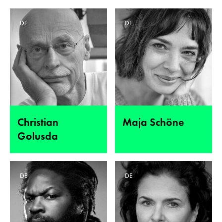
DE
DE
Christian
Maja Schöne
Golusda
DE
DE