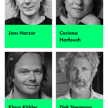
Jens Harzer
Corinna
Harfouch
DE
DE
Klaus Köhler
Dirk Stermann