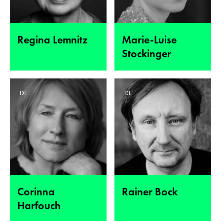
Regina Lemnitz
Marie-Luise
Stockinger
DE
DE
Corinna
Rainer Bock
Harfouch