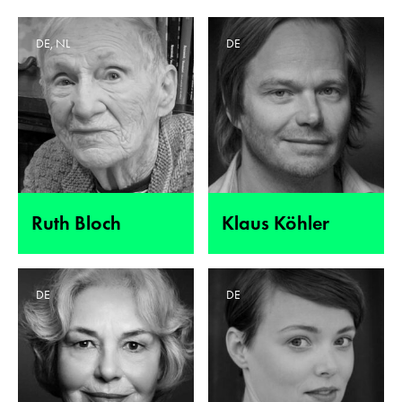
DE, NL
DE
Ruth Bloch
Klaus Köhler
DE
DE