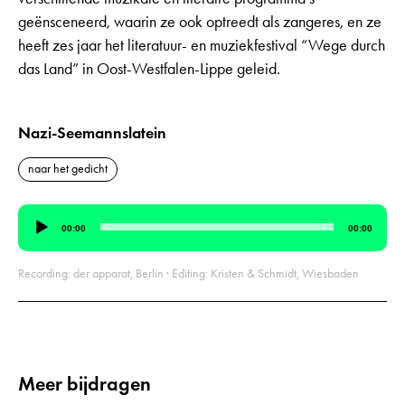
geënsceneerd, waarin ze ook optreedt als zangeres, en ze
heeft zes jaar het literatuur- en muziekfestival “Wege durch
das Land” in Oost-Westfalen-Lippe geleid.
Nazi-Seemannslatein
naar het gedicht
Audiospeler
00:00
00:00
Recording: der apparat, Berlin · Editing: Kristen & Schmidt, Wiesbaden
Meer bijdragen