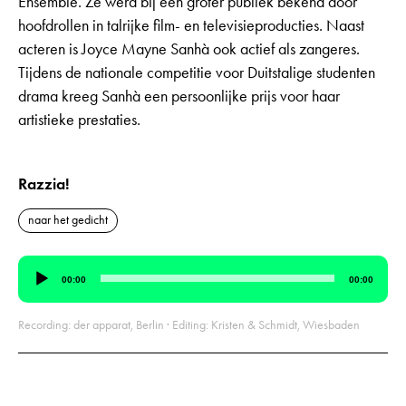
Ensemble. Ze werd bij een groter publiek bekend door
hoofdrollen in talrijke film- en televisieproducties. Naast
acteren is Joyce Mayne Sanhà ook actief als zangeres.
Tijdens de nationale competitie voor Duitstalige studenten
drama kreeg Sanhà een persoonlijke prijs voor haar
artistieke prestaties.
Razzia!
naar het gedicht
Audiospeler
00:00
00:00
Recording: der apparat, Berlin · Editing: Kristen & Schmidt, Wiesbaden