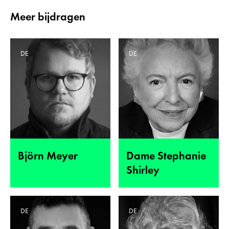
Meer bijdragen
DE
DE
Björn Meyer
Dame Stephanie
Shirley
DE
DE