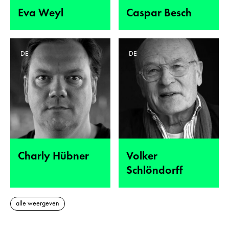
Eva Weyl
Caspar Besch
DE
DE
Charly Hübner
Volker
Schlöndorff
alle weergeven