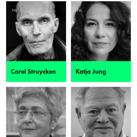
NL
NL
Carel Struycken
Katja Jung
NL
NL