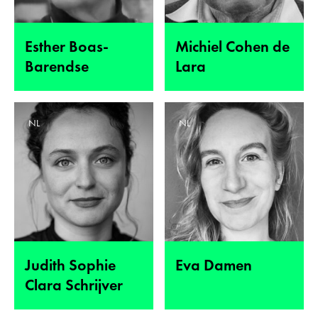
Esther Boas-
Michiel Cohen de
Barendse
Lara
NL
NL
Judith Sophie
Eva Damen
Clara Schrijver