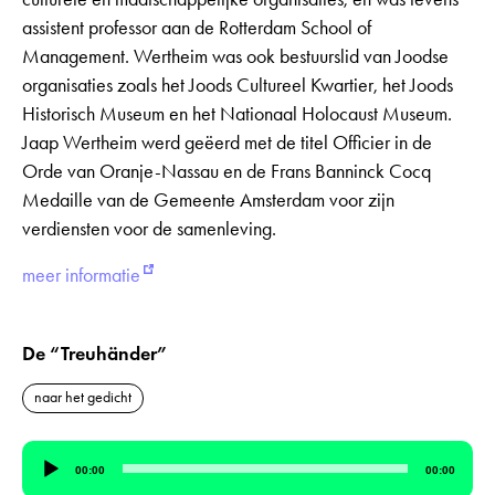
assistent professor aan de Rotterdam School of
Management. Wertheim was ook bestuurslid van Joodse
organisaties zoals het Joods Cultureel Kwartier, het Joods
Historisch Museum en het Nationaal Holocaust Museum.
Jaap Wertheim werd geëerd met de titel Officier in de
Orde van Oranje-Nassau en de Frans Banninck Cocq
Medaille van de Gemeente Amsterdam voor zijn
verdiensten voor de samenleving.
meer informatie
De “Treuhänder”
naar het gedicht
Audiospeler
00:00
00:00