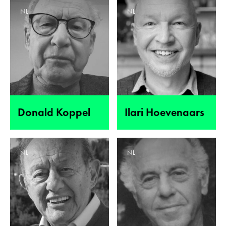
NL
NL
Donald Koppel
Ilari Hoevenaars
NL
NL