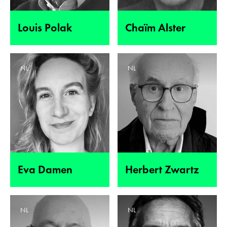
Louis Polak
Chaïm Alster
NL
NL
Eva Damen
Herbert Zwartz
NL
NL