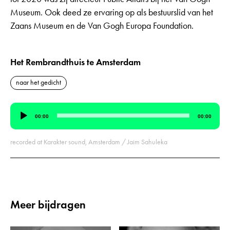
Museum. Ook deed ze ervaring op als bestuurslid van het
Zaans Museum en de Van Gogh Europa Foundation.
Het Rembrandthuis te Amsterdam
naar het gedicht
Audiospeler
00:00
00:00
recorded at Karakter sound, Amsterdam / Jaim Sahuleka
Meer bijdragen