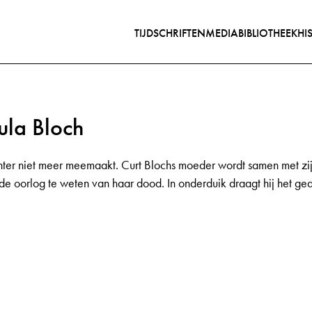
TIJDSCHRIFTEN
MEDIABIBLIOTHEEK
HI
ula Bloch
hter niet meer meemaakt. Curt Blochs moeder wordt samen met zi
e oorlog te weten van haar dood. In onderduik draagt hij het ge