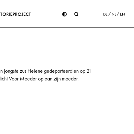
STORIE
PROJECT
DE
NL
EN
jn jongste zus Helene gedeporteerd en op 21
dicht
Voor Moeder
op aan zijn moeder.