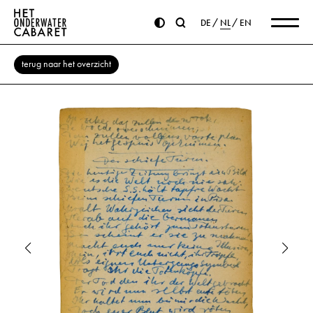
DE
NL
EN
terug naar het overzicht