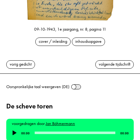
09-10-1943, 1e jaargang, nr. 8, pagina 11
cover / inleiding
inhoudsopgave
vorig gedicht
volgende tijdschrift
Oorspronkelijke taal weergeven (DE)
De scheve toren
voorgedragen door
Jan Böhmermann
Audiospeler
00:00
00:00