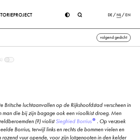
STORIE
PROJECT
DE
NL
EN
volgend gedicht
L)
e Britsche luchtaanvallen op de Rijkshoofdstad verscheen in
n man die bij zijn bagage ook een vioolkist droeg. Men
eldberoemden (?) violist
Siegfried Borrius
. Op verzoek
eelde Borrius, terwijl links en rechts de bommen vielen en
en razend vuur opende, voor zijn lotgenooten in den kelder