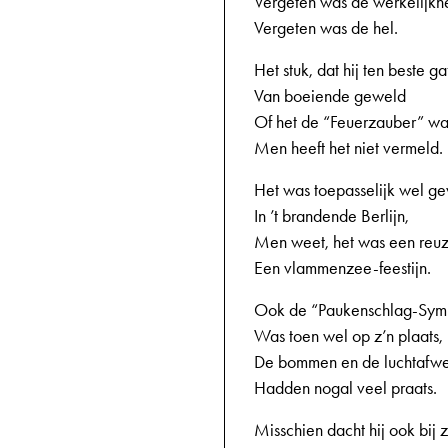
Vergeten was de werkelijkh
Vergeten was de hel.
Het stuk, dat hij ten beste ga
Van boeiende geweld
Of het de “Feuerzauber” wa
Men heeft het niet vermeld.
Het was toepasselijk wel g
In ’t brandende Berlijn,
Men weet, het was een reuze
Een vlammenzee-feestijn.
Ook de “Paukenschlag-Sym
Was toen wel op z’n plaats,
De bommen en de luchtafw
Hadden nogal veel praats.
Misschien dacht hij ook bij z