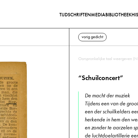
TIJDSCHRIFTEN
MEDIABIBLIOTHEEK
HI
vorig gedicht
Oorspronkelijke taal weergeven (N
“Schuilconcert”
De macht der muziek
Tijdens een van de groot
een der schuilkelders ee
herkende in hem den wer
en zonder te aarzelen sp
de luchtdoelartillerie e