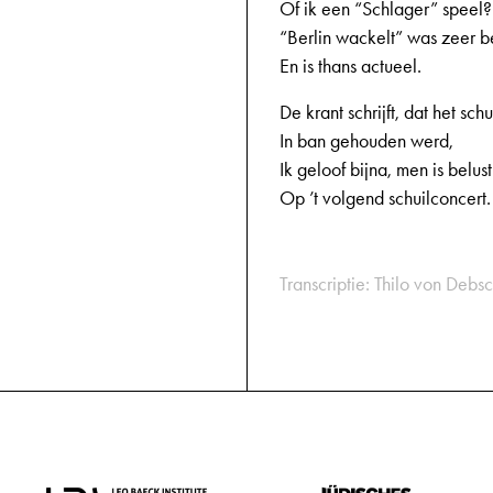
Of ik een “Schlager” speel?
“Berlin wackelt” was zeer 
En is thans actueel.
De krant schrijft, dat het sch
In ban gehouden werd,
Ik geloof bijna, men is belust
Op ’t volgend schuilconcert.
Transcriptie: Thilo von Debsc