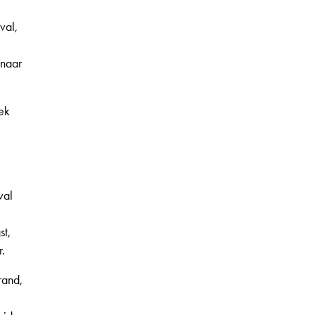
val,
naar
ek
val
st,
.
rand,