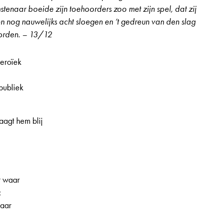
stenaar boeide zijn toehoorders zoo met zijn spel, dat zij
 nog nauwelijks acht sloegen en ’t gedreun van den slag
oorden. – 13/12
heroïek
publiek
aagt hem blij
 1e jaargang, nr. 19, pagina 12
t waar
:
kaar