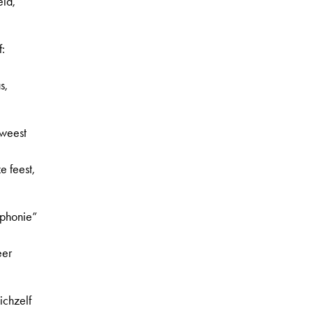
eid,
f:
s,
eweest
 feest,
phonie”
eer
ichzelf