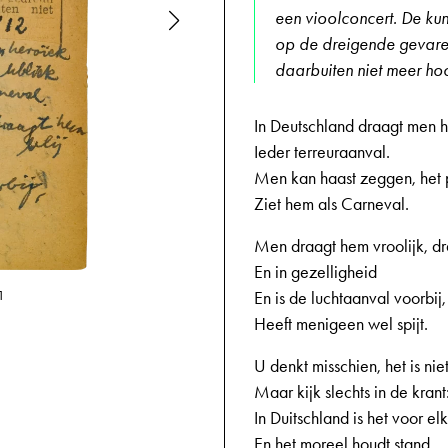
een vioolconcert. De kun
op de dreigende gevaren
daarbuiten niet meer h
In Deutschland draagt men 
Ieder terreuraanval.
Men kan haast zeggen, het 
Ziet hem als Carneval.
Men draagt hem vroolijk, dr
En in gezelligheid
25-12-1943,
En is de luchtaanval voorbij,
1
Heeft menigeen wel spijt.
U denkt misschien, het is nie
Maar kijk slechts in de krant
In Duitschland is het voor el
En het moreel houdt stand.