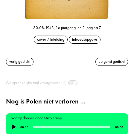
30-08-1943, 1e jaargang, nr. 2, pagina 7
cover / inleiding
inhoudsopgave
vorig gedicht
volgend gedicht
Oorspronkelijke taal weergeven (NL)
Nog is Polen niet verloren …
voorgedragen door
Nico Kamp
Audiospeler
00:00
00:00