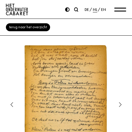
DE
NL
EN
terug naar het overzicht