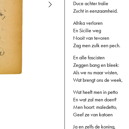
Duce achter tralie
Zucht in eenzaamheid.
Afrika verloren
En Sicilie weg
Nooit van tevoren
Zag men zulk een pech.
En alle fascisten
Zeggen bang en bleek:
Als we nu maar wisten,
Wat brengt ons de week,
3
18-09-1943
Wat heeft men in petto
En wat zal men doen?
Men hoort: maledetto,
Geef ze van katoen
Ja en zelfs de koning,