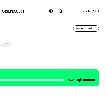
STORIE
PROJECT
DE
NL
EN
volgend gedicht
L)
Gebruik
00:00
Omhoog/Om
pijltoetsen
om
het