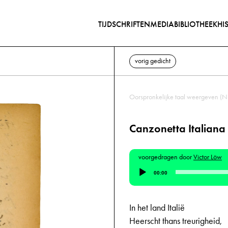
TIJDSCHRIFTEN
MEDIABIBLIOTHEEK
HI
vorig gedicht
Oorspronkelijke taal weergeven (N
Canzonetta Italiana
voorgedragen door
Victor Löw
Audiospeler
00:00
In het land Italië
Heerscht thans treurigheid,