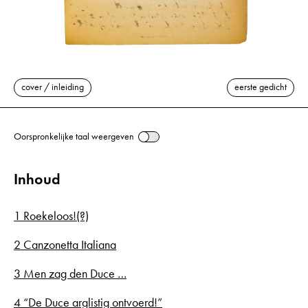
cover / inleiding
eerste gedicht
Oorspronkelijke taal weergeven
Inhoud
1 Roekeloos!(?)
2 Canzonetta Italiana
3 Men zag den Duce …
4 “De Duce arglistig ontvoerd!”