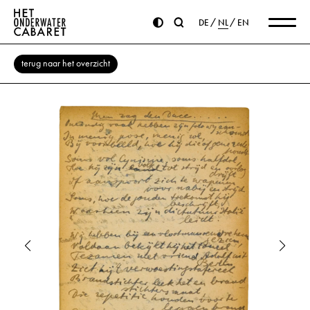
DE
NL
EN
terug naar het overzicht