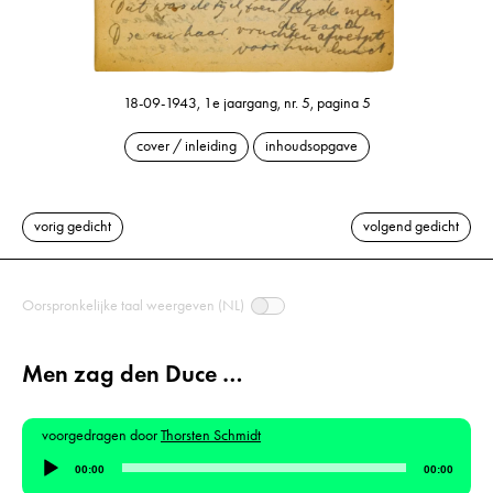
18-09-1943, 1e jaargang, nr. 5, pagina 5
cover / inleiding
inhoudsopgave
vorig gedicht
volgend gedicht
Oorspronkelijke taal weergeven (NL)
Men zag den Duce …
voorgedragen door
Thorsten Schmidt
Audiospeler
00:00
00:00