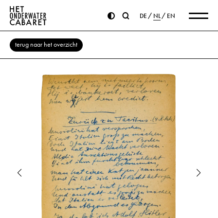
DE
NL
EN
terug naar het overzicht