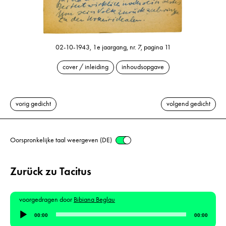
02-10-1943, 1e jaargang, nr. 7, pagina 11
cover / inleiding
inhoudsopgave
vorig gedicht
volgend gedicht
Oorspronkelijke taal weergeven (DE)
Zurück zu Tacitus
voorgedragen door
Bibiana Beglau
Audiospeler
00:00
00:00