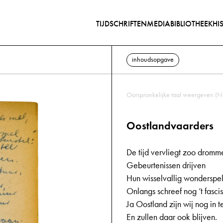
TIJDSCHRIFTEN
MEDIABIBLIOTHEEK
HI
inhoudsopgave
Oorspronkelijke taal weergeven (N
Oostlandvaarders
De tijd vervliegt zoo dromme
Gebeurtenissen drijven
Hun wisselvallig wonderspe
Onlangs schreef nog ’t fascis
Ja Oostland zijn wij nog in t
En zullen daar ook blijven.