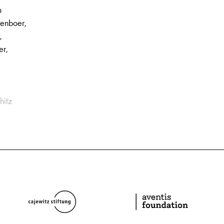
n
renboer,
,
er,
hitz