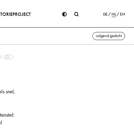
STORIE
PROJECT
DE
NL
EN
volgend gedicht
L)
ls snel,
l
tenstel:
el