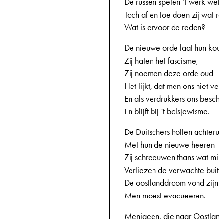
De russen spelen ‘t werk wel
Toch af en toe doen zij wat r
Wat is ervoor de reden?
De nieuwe orde laat hun ko
Zij haten het fascisme,
Zij noemen deze orde oud
Het lijkt, dat men ons niet v
En als verdrukkers ons besc
En blijft bij ’t bolsjewisme.
De Duitschers hollen achteru
Met hun de nieuwe heeren
Zij schreeuwen thans wat mi
Verliezen de verwachte buit
De oostlanddroom vond zijn 
Men moest evacueeren.
Menigeen, die naar Oostla