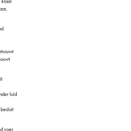
 klaar
aar,
ud
ertrouwt
houwt
it
nder luid
besluit
nd voer