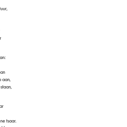
uur,
r
an:
aan
p aan,
, 1e jaargang, nr. 7, pagina 3
estaan,
ar
ne tsaar.