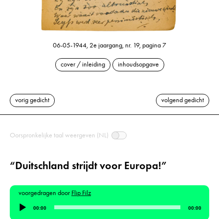
06-05-1944, 2e jaargang, nr. 19, pagina 7
cover / inleiding
inhoudsopgave
vorig gedicht
volgend gedicht
Oorspronkelijke taal weergeven (NL)
“Duitschland strijdt voor Europa!”
voorgedragen door
Flip Filz
Audiospeler
00:00
00:00