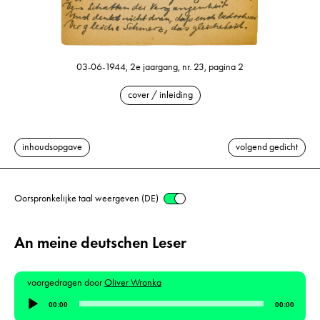
03-06-1944, 2e jaargang, nr. 23, pagina 2
cover / inleiding
inhoudsopgave
volgend gedicht
Oorspronkelijke taal weergeven (DE)
An meine deutschen Leser
voorgedragen door
Oliver Wronka
Audiospeler
00:00
00:00